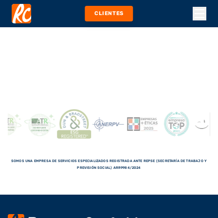
CLIENTES
SOMOS UNA EMPRESA DE SERVICIOS ESPECIALIZADOS REGISTRADA ANTE REPSE (SECRETARÍA DE TRABAJO Y
PREVISIÓN SOCIAL) ARR9984/2024