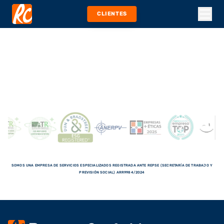
CLIENTES
SOMOS UNA EMPRESA DE SERVICIOS ESPECIALIZADOS REGISTRADA ANTE REPSE (SECRETARÍA DE TRABAJO Y
PREVISIÓN SOCIAL) ARR9984/2024