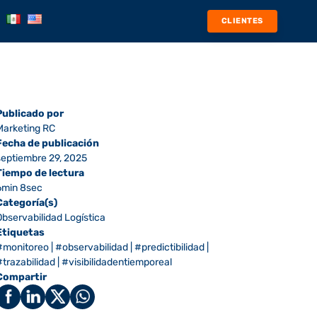
CLIENTES
Publicado por
Marketing RC
Fecha de publicación
septiembre 29, 2025
Tiempo de lectura
6min 8sec
Categoría(s)
Observabilidad Logística
Etiquetas
#monitoreo
|
#observabilidad
|
#predictibilidad
|
#trazabilidad
|
#visibilidadentiemporeal
Compartir