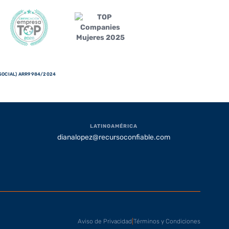
 SOCIAL) ARR9984/2024
LATINOAMÉRICA
dianalopez@recursoconfiable.com
Aviso de Privacidad
|
Términos y Condiciones