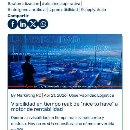
#automatizacion
|
#eficienciaoperativa
|
#inteligenciaartificial
|
#predictibilidad
|
#supplychain
Compartir
By
Marketing RC
|
Abr 21, 2026
|
Observabilidad Logística
Visibilidad en tiempo real: de “nice to have” a
motor de rentabilidad
Operar sin visibilidad en tiempo real es ineficiente y
costoso. Hoy no es si la necesitas, sino cómo convertirla
en ROI.