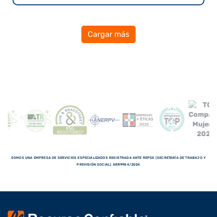
Cargar más
SOMOS UNA EMPRESA DE SERVICIOS ESPECIALIZADOS REGISTRADA ANTE REPSE (SECRETARÍA DE TRABAJO Y
PREVISIÓN SOCIAL) ARR9984/2024