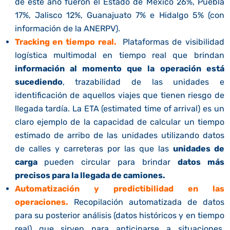
de este año fueron el Estado de México 26%, Puebla
17%, Jalisco 12%, Guanajuato 7% e Hidalgo 5% (con
información de la ANERPV).
Tracking en tiempo real.
Plataformas de visibilidad
logística multimodal en tiempo real que brindan
información al momento que la operación está
sucediendo
, trazabilidad de las unidades e
identificación de aquellos viajes que tienen riesgo de
llegada tardía. La ETA (estimated time of arrival) es un
claro ejemplo de la capacidad de calcular un tiempo
estimado de arribo de las unidades utilizando datos
de calles y carreteras por las que las
unidades de
carga
pueden circular para brindar
datos más
precisos para la llegada de camiones.
Automatización y predictibilidad en las
operaciones.
Recopilación automatizada de datos
para su posterior análisis (datos históricos y en tiempo
real) que sirven para anticiparse a situaciones,