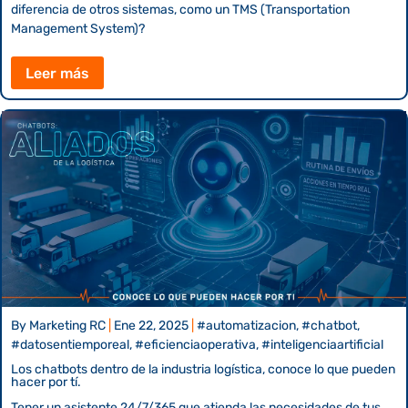
diferencia de otros sistemas, como un TMS (Transportation
Management System)?
Leer más
By
Marketing RC
|
Ene 22, 2025
|
#automatizacion, #chatbot,
#datosentiemporeal, #eficienciaoperativa, #inteligenciaartificial
Los chatbots dentro de la industria logística, conoce lo que pueden
hacer por tí.
Tener un asistente 24/7/365 que atienda las necesidades de tus