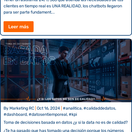
clientes en tiempo real es UNA REALIDAD, los chatbots llegaron
para ser parte fundament...
Leer más
By
Marketing RC
|
Oct 16, 2024
|
#analitica, #calidaddedatos,
#dashboard, #datosentiemporeal, #kpi
Toma de decisiones basada en datos ¿y si la data no es de calidad?
¿Te ha pasado que has tomado una decisión porque los números