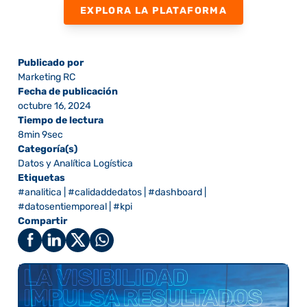
EXPLORA LA PLATAFORMA
Publicado por
Marketing RC
Fecha de publicación
octubre 16, 2024
Tiempo de lectura
8min 9sec
Categoría(s)
Datos y Analítica Logística
Etiquetas
#analitica
|
#calidaddedatos
|
#dashboard
|
#datosentiemporeal
|
#kpi
Compartir