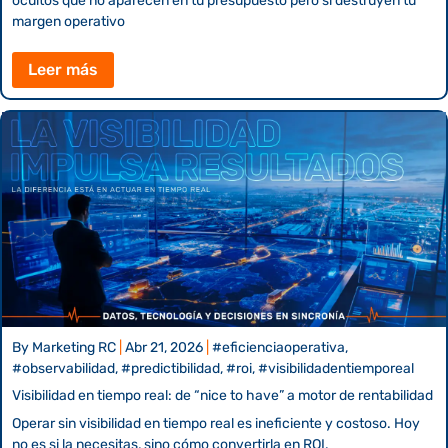
ocultos que no aparecen en tu presupuesto pero sí destruyen tu
margen operativo
Leer más
By
Marketing RC
|
Abr 21, 2026
|
#eficienciaoperativa,
#observabilidad, #predictibilidad, #roi, #visibilidadentiemporeal
Visibilidad en tiempo real: de “nice to have” a motor de rentabilidad
Operar sin visibilidad en tiempo real es ineficiente y costoso. Hoy
no es si la necesitas, sino cómo convertirla en ROI.