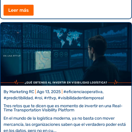
Leer más
By
Marketing RC
|
Ago 13, 2025
|
#eficienciaoperativa,
#predictibilidad, #roi, #rttvp, #visibilidadentiemporeal
Tres retos que te dicen que es momento de invertir en una Real-
Time Transportation Visibility Platform
En el mundo de la logística moderna, ya no basta con mover
mercancía, las organizaciones saben que el verdadero poder está
en los datos, pero no en cu...