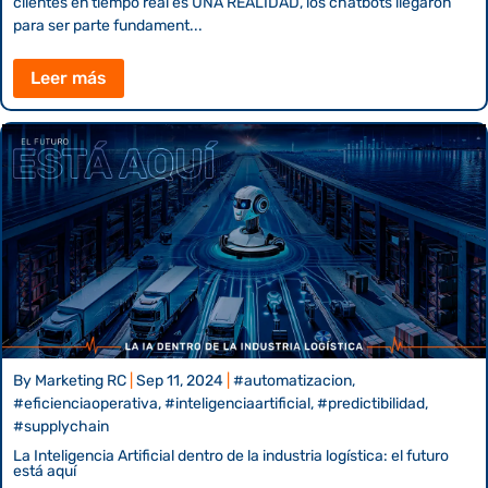
clientes en tiempo real es UNA REALIDAD, los chatbots llegaron
para ser parte fundament...
Leer más
By
Marketing RC
|
Sep 11, 2024
|
#automatizacion,
#eficienciaoperativa, #inteligenciaartificial, #predictibilidad,
#supplychain
La Inteligencia Artificial dentro de la industria logística: el futuro
está aquí