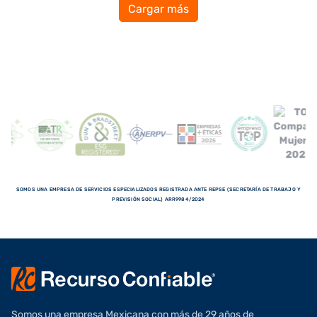
Cargar más
SOMOS UNA EMPRESA DE SERVICIOS ESPECIALIZADOS REGISTRADA ANTE REPSE (SECRETARÍA DE TRABAJO Y
PREVISIÓN SOCIAL) ARR9984/2024
Somos una empresa Mexicana con más de 29 años de