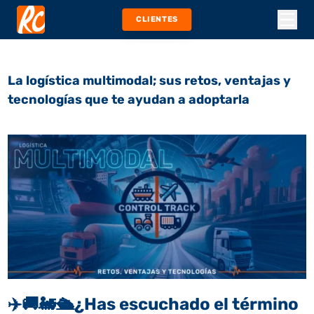
CLIENTES
La logística multimodal; sus retos, ventajas y
tecnologías que te ayudan a adoptarla
✈️
🚚
🚂
🛳️
¿Has escuchado el término